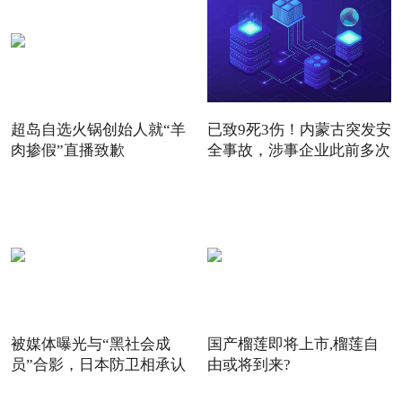
超岛自选火锅创始人就“羊
已致9死3伤！内蒙古突发安
肉掺假”直播致歉
全事故，涉事企业此前多次
被媒体曝光与“黑社会成
国产榴莲即将上市,榴莲自
员”合影，日本防卫相承认
由或将到来?
并