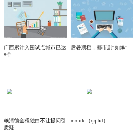
广西累计入围试点城市已达
后暑期档，都市剧“如爆”
8个
赖清德全程独白不让提问引
mobile（qq hd）
质疑